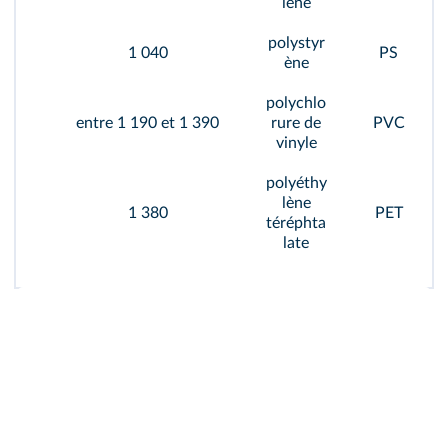
lène
polystyr
1 040
PS
ène
polychlo
entre 1 190 et 1 390
rure de
PVC
vinyle
polyéthy
lène
1 380
PET
téréphta
late