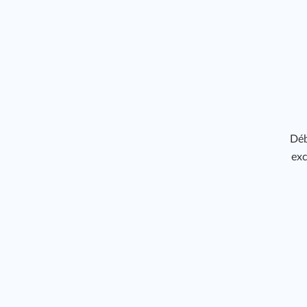
Déb
exc