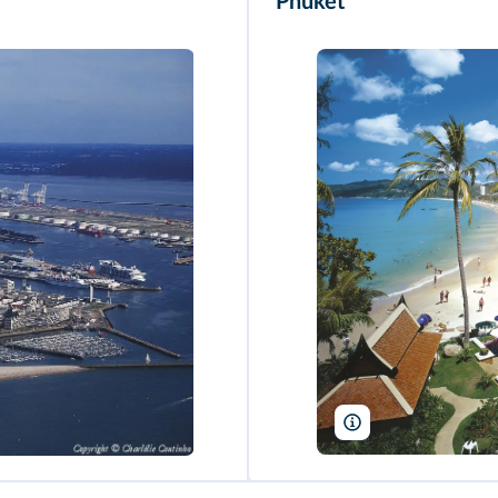
Phuket
S. Reinhard/Sime/Ph