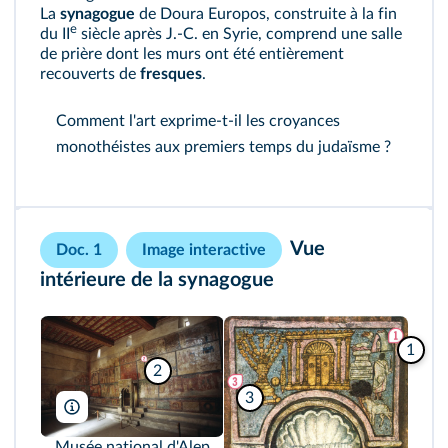
La
synagogue
de Doura Europos, construite à la fin
e
du II
siècle après J.-C. en Syrie, comprend une salle
de prière dont les murs ont été entièrement
recouverts de
fresques
.
Comment l'art exprime-t-il les croyances
monothéistes aux premiers temps du judaïsme ?
Vue
Doc. 1
Image interactive
intérieure de la synagogue
1
2
3
Philippe Maillard/AKG
Musée national d'Alep