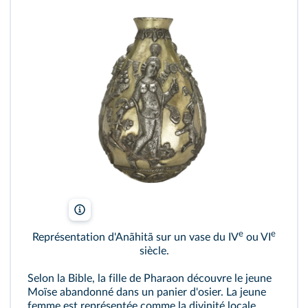
K. Holden Thayer/Cleveland Museum of Art/Bridgeman
e
e
Représentation d'Anãhitã sur un vase du IV
ou VI
siècle.
Selon la Bible, la fille de Pharaon découvre le jeune
Moïse abandonné dans un panier d'osier. La jeune
femme est représentée comme la divinité locale