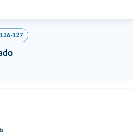
 126-127
sado
da