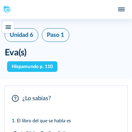
Unidad 6
Paso 1
Eva(s)
Hispamundo p. 110
¿Lo sabías?
1.
El libro del que se habla es