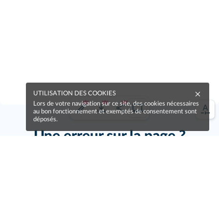
UTILISATION DES COOKIES
Lors de votre navigation sur ce site, des cookies nécessaires
au bon fonctionnement et exemptés de consentement sont
déposés.
Une erreur sur la page ?
Une idée à proposer ?
Nos manuels sont collaboratifs, n'hésitez pas à
nous en faire part.
Je contribue !