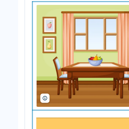
Naddya/Shutterstock