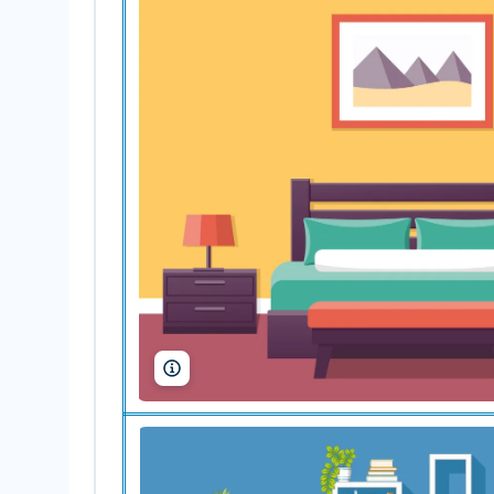
maradaisy/Shutterstock