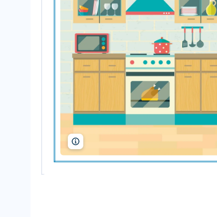
Igogosha/Shutterstock