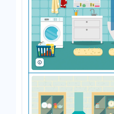
CandyDuck/Shutterstock