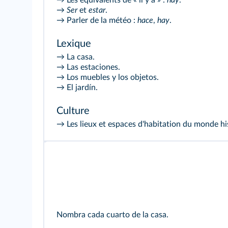
→ Les équivalents de « il y a » :
hay
.
→
Ser
et
estar
.
→ Parler de la météo :
hace
,
hay
.
Lexique
→ La casa.
→ Las estaciones.
→ Los muebles y los objetos.
→ El jardín.
Culture
→ Les lieux et espaces d'habitation du monde h
Nombra cada cuarto de la casa.