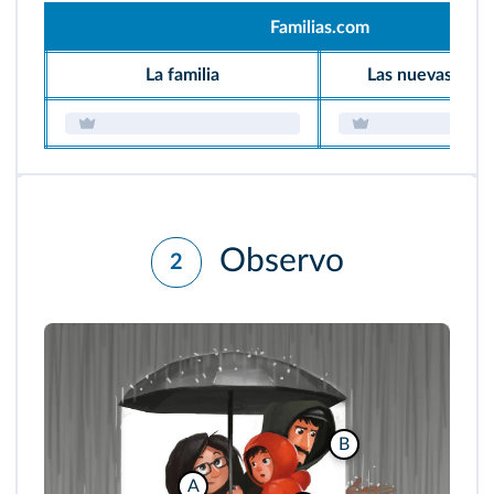
Familias.com
La familia
Las nuevas tecn
Observo
2
B
A