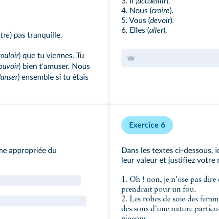
3. Il (
accueillir
).
4. Nous (
croire
).
5. Vous (
devoir
).
6. Elles (
aller
).
tre
) pas tranquille.
ouloir
) que tu viennes. Tu
ouvoir
) bien t'amuser. Nous
danser
) ensemble si tu étais
Exercice 6
rme appropriée du
Dans les textes ci-dessous, i
leur valeur et justifiez votre
1. Oh ! non, je n'ose pas dire
prendrait pour un fou.
2. Les robes de soie des femme
des sons d'une nature particu-l