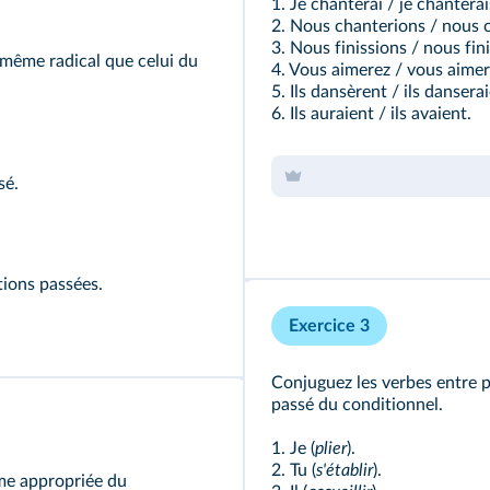
1. Je chanterai / je chanterai
2. Nous chanterions / nous 
3. Nous finissions / nous fini
e même radical que celui du
4. Vous aimerez / vous aimer
5. Ils dansèrent / ils dansera
6. Ils auraient / ils avaient.
sé.
tions passées.
Exercice 3
Conjuguez les verbes entre 
passé du conditionnel.
1. Je (
plier
).
2. Tu (
s'établir
).
rme appropriée du