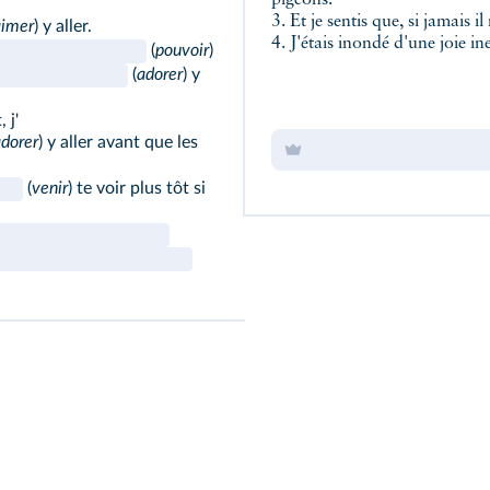
pigeons.
3. Et je sentis que, si jamais i
aimer
) y aller.
4. J'étais inondé d'une joie in
(
pouvoir
)
(
adorer
) y
 j'
dorer
) y aller avant que les
(
venir
) te voir plus tôt si