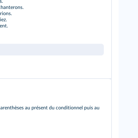
s.
chanterons.
rions.
iez.
ient.
parenthèses au présent du conditionnel puis au