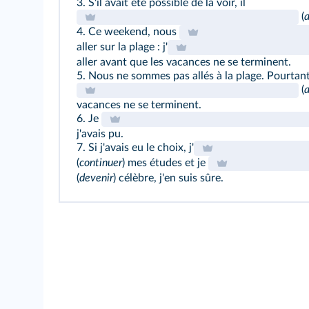
3. S'il avait été possible de la voir, il
(
4. Ce weekend, nous
aller sur la plage : j'
aller avant que les vacances ne se terminent.
5. Nous ne sommes pas allés à la plage. Pourtant,
(
a
vacances ne se terminent.
6. Je
j'avais pu.
7. Si j'avais eu le choix, j'
(
continuer
) mes études et je
(
devenir
) célèbre, j'en suis sûre.