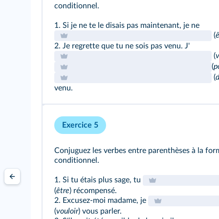
conditionnel.
1. Si je ne te le disais pas maintenant, je ne
(
ê
2. Je regrette que tu ne sois pas venu. J'
(
v
(
p
(
venu.
Exercice 5
Conjuguez les verbes entre parenthèses à la fo
conditionnel.
1. Si tu étais plus sage, tu
(
être
) récompensé.
2. Excusez-moi madame, je
(
vouloir
) vous parler.