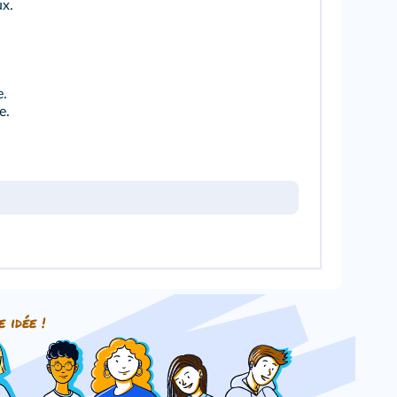
ux.
e.
e.
e idée !