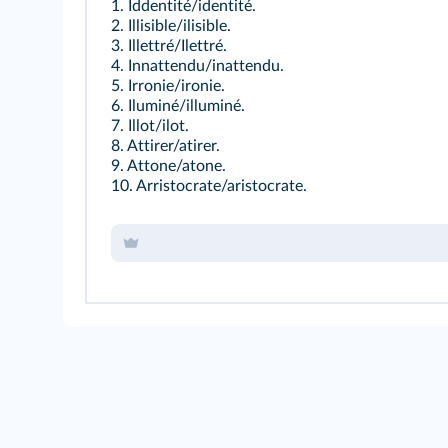
1. Iddentité/identité.
2. Illisible/ilisible.
3. Illettré/Ilettré.
4. Innattendu/inattendu.
5. Irronie/ironie.
6. Iluminé/illuminé.
7. Illot/ilot.
8. Attirer/atirer.
9. Attone/atone.
10. Arristocrate/aristocrate.