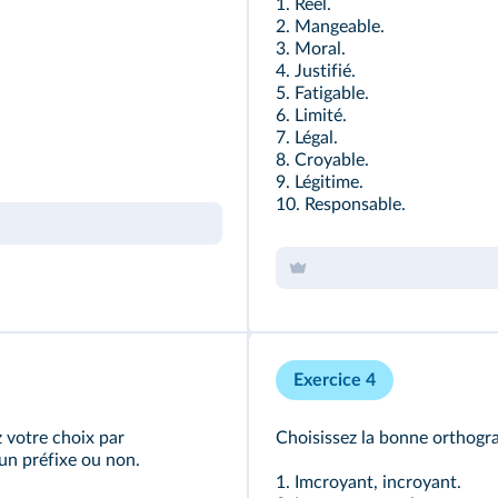
1. Réel.
2. Mangeable.
3. Moral.
4. Justifié.
5. Fatigable.
6. Limité.
7. Légal.
8. Croyable.
9. Légitime.
10. Responsable.
Exercice 4
z votre choix par
Choisissez la bonne orthogra
un préfixe ou non.
1. Imcroyant, incroyant.