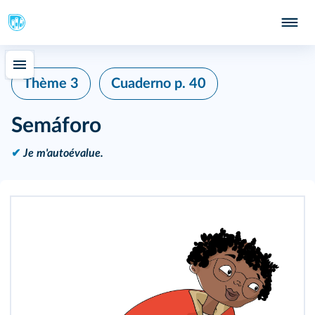
Thème 3
Cuaderno
p. 40
Semáforo
✔
Je m'autoévalue.