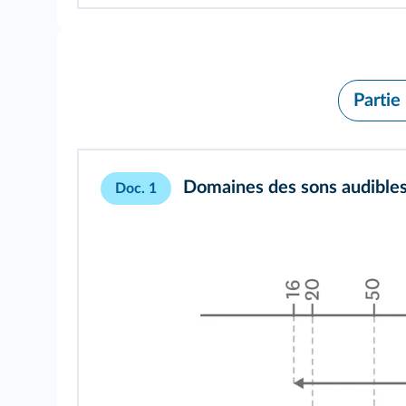
Partie
Domaines des sons audibles
Doc. 1