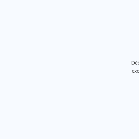
Déb
exc