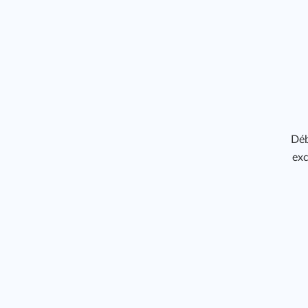
Déb
exc