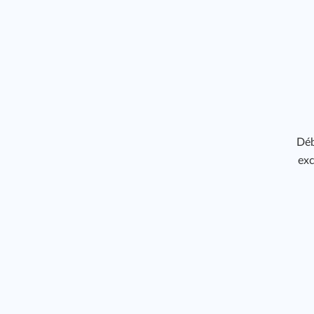
Déb
exc