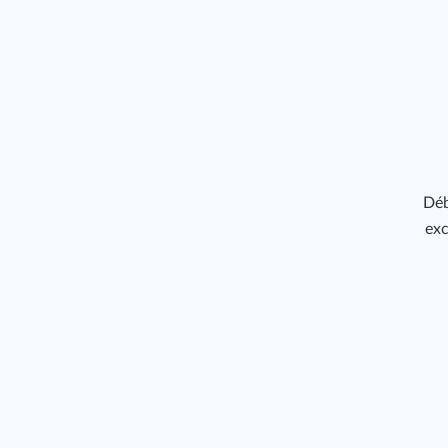
Déb
exc