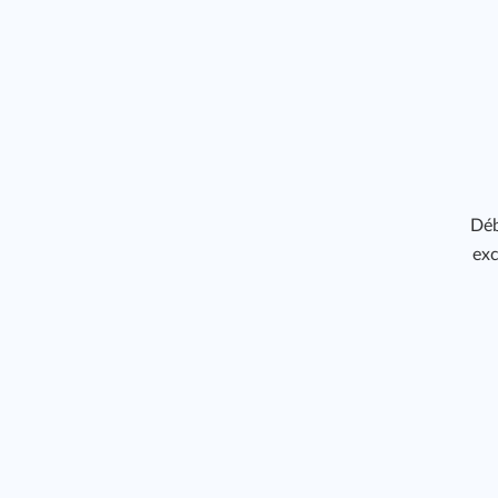
Déb
exc