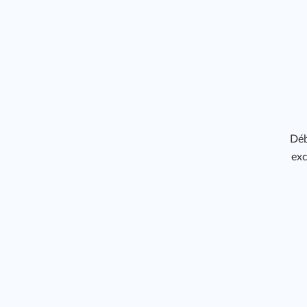
Déb
exc