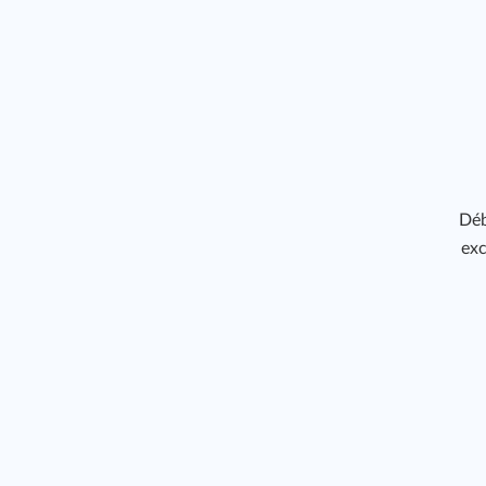
Déb
exc