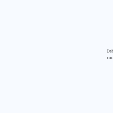
Déb
exc