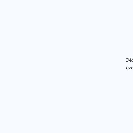
Déb
exc