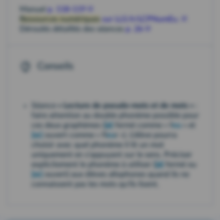
Manuel
p. 118-119
Ressources numériques
sur LLS.fr/LCPNumEu.
Déroulés détaillés des séances
p. 26
Conseils
Séance
« Lecture de pseudo-mots et de mots »
:
faire attention au double phonème possible pour
ces deux graphèmes (
[ø]
fermé comme « f
eu
» et
[œ]
ouvert comme « fl
eu
r »). L'élève pourra
choisir avec quel phonème il lit un mot
uniquement en s'appuyant sur le sens. Préciser
explicitement le phonème à utiliser (
[ø]
fermé ou
[œ]
ouvert) aux élèves allophones quand ils ne
connaissent pas les mots qu'ils lisent.