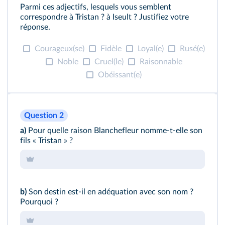
Parmi ces adjectifs, lesquels vous semblent
correspondre à Tristan ? à Iseult ? Justifiez votre
réponse.
Courageux(se)
Fidèle
Loyal(e)
Rusé(e)
Noble
Cruel(le)
Raisonnable
Obéissant(e)
Question 2
a)
Pour quelle raison Blanchefleur nomme-t-elle son
fils « Tristan » ?
b)
Son destin est-il en adéquation avec son nom ?
Pourquoi ?