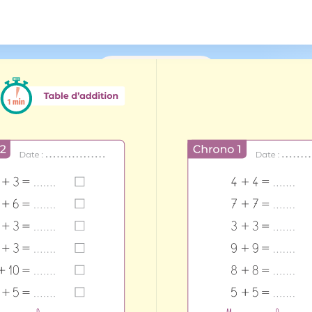
/
161