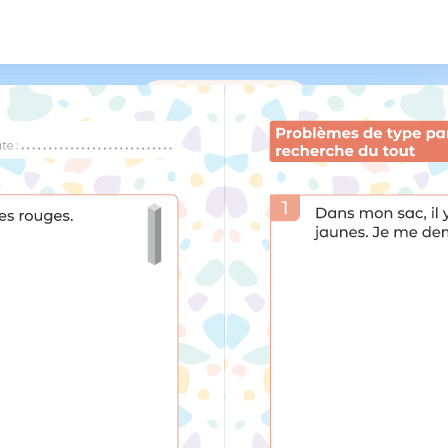
/
161