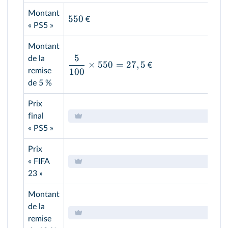
Montant
550
€
« PS5 »
Montant
5
de la
×
550
=
27
,
5
€
100
remise
de 5 %
Prix
final
« PS5 »
Prix
« FIFA
23 »
Montant
de la
remise