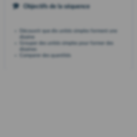
Objectifs de la séquence
Découvrir que dix unités simples forment une
dizaine
Grouper des unités simples pour former des
dizaines
Comparer des quantités