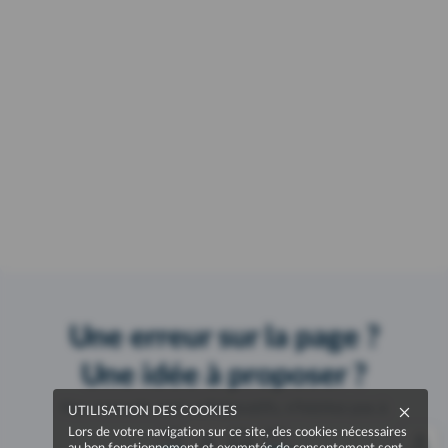
Une erreur sur la page ?
Une idée à proposer ?
Nos manuels sont collaboratifs, n'hésitez pas à
UTILISATION DES COOKIES
nous en faire part.
Lors de votre navigation sur ce site, des cookies nécessaires