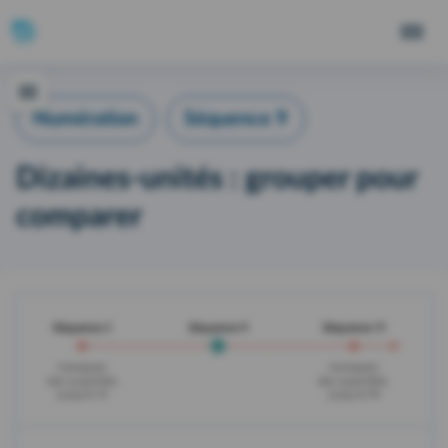
Numération
Séquence 9
Dizaines-unités : grouper pour
comparer