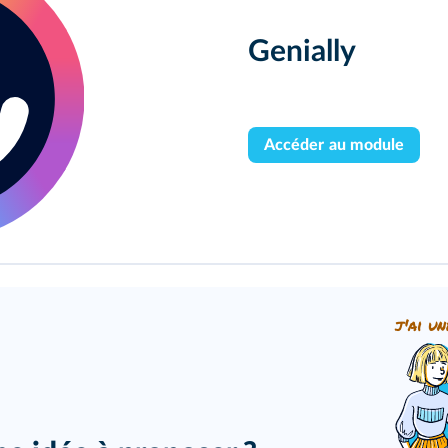
Genially
Accéder au module
j'ai un