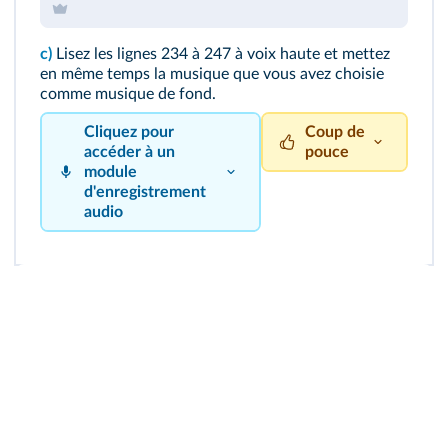
c)
Lisez les lignes 234 à 247 à voix haute et mettez
en même temps la musique que vous avez choisie
comme musique de fond.
Cliquez pour
Coup de
accéder à un
pouce
module
d'enregistrement
Veillez à ce que
audio
vos intonations
et votre rythme
de lecture
correspondent :
à la tonalité
et au
rythme de la
musique ;
à la tonalité
du texte.