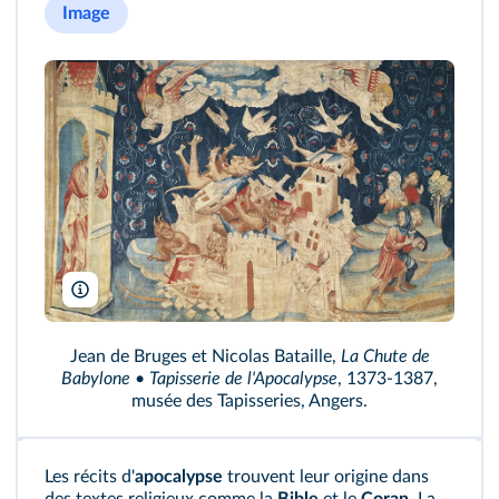
Image
Bridgeman Images
Jean de Bruges et Nicolas Bataille,
La Chute de
Babylone • Tapisserie de l'Apocalypse
, 1373-1387,
musée des Tapisseries, Angers.
Les récits d'
apocalypse
trouvent leur origine dans
des textes religieux comme la
Bible
et le
Coran
. La