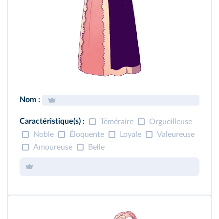
Nom :
Caractéristique(s) :
Téméraire
Orgueilleuse
Noble
Éloquente
Loyale
Valeureuse
Amoureuse
Belle