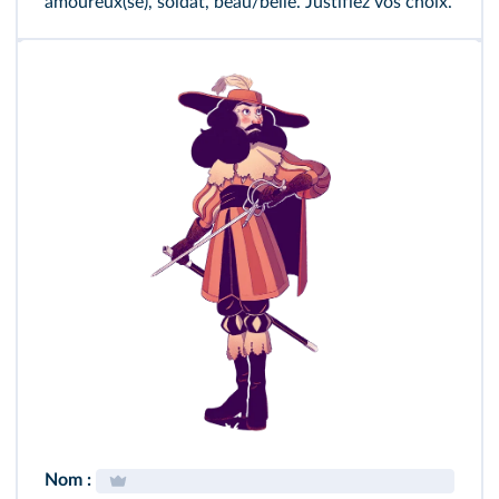
amoureux(se), soldat, beau/belle. Justifiez vos choix.
Nom :