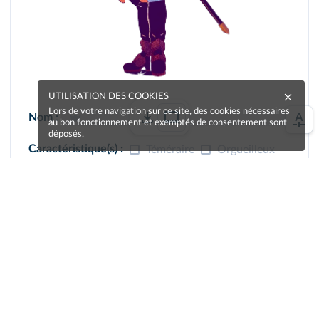
UTILISATION DES COOKIES
Lors de votre navigation sur ce site, des cookies nécessaires
Nom :
au bon fonctionnement et exemptés de consentement sont
déposés.
Caractéristique(s) :
Téméraire
Orgueilleux
Noble
Éloquent
Loyal
Valeureux
Amoureux
Soldat
Beau