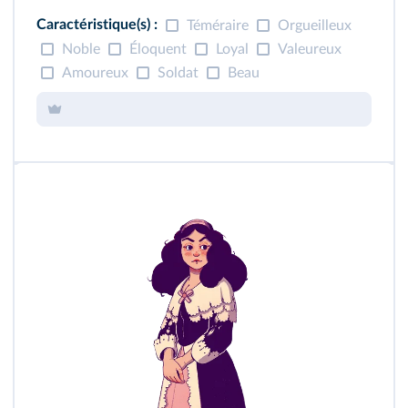
Caractéristique(s) :
Téméraire
Orgueilleux
Noble
Éloquent
Loyal
Valeureux
Amoureux
Soldat
Beau