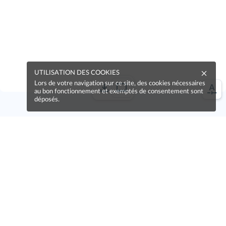
UTILISATION DES COOKIES
Lors de votre navigation sur ce site, des cookies nécessaires
au bon fonctionnement et exemptés de consentement sont
déposés.
Une erreur sur la page ?
Une idée à proposer ?
Nos manuels sont collaboratifs, n'hésitez pas à
nous en faire part.
Je contribue !