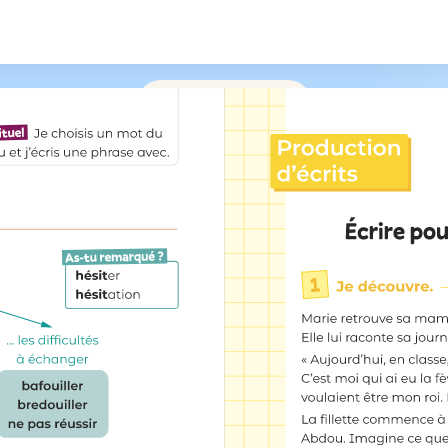
/
219