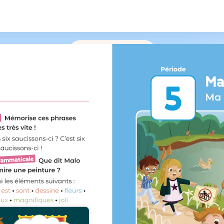
/
219