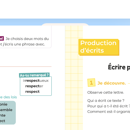
/
219