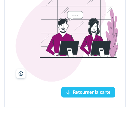
En d'autres termes :
C'est un système qui permet de
retrouver une adresse très précise à partir d'un nom.
À l'accueil d'une très grande entreprise, les
standardistes ont le même rôle d'aiguillage pour les
personnes qui se présentent avec des requêtes très
différentes les unes des autres.
lelivrescolaire.fr
Retourner la carte
Retourner la carte