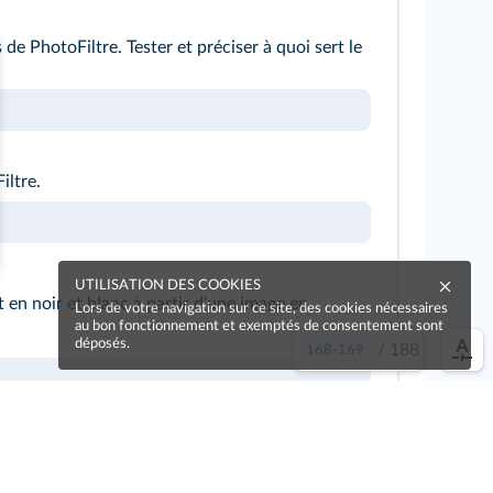
de PhotoFiltre. Tester et préciser à quoi sert le
iltre.
UTILISATION DES COOKIES
en noir et blanc à partir d'une image en
Lors de votre navigation sur ce site, des cookies nécessaires
au bon fonctionnement et exemptés de consentement sont
déposés.
/
188