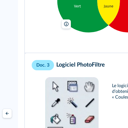
lelivrescolaire.fr
Logiciel PhotoFiltre
Doc. 3
Le logic
d'obteni
« Couleu