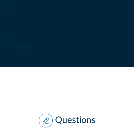
e.jpg"
)
((
x
,
y
))
3
)
enne
, 
moyenne
))
Questions