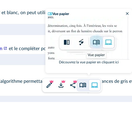
 blanc, on peut utiliser l'option « Bichromie » dans les réglages 
Vue papier
en
et le compléter pour réaliser le même traitement que PhotoF
Découvrez la vue papier en cliquant ici
algorithme permettant d'obtenir une image en nuances de gris et 