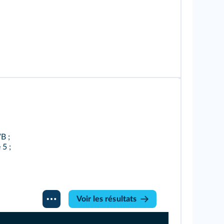
B ;
5 ;
Voir les résultats