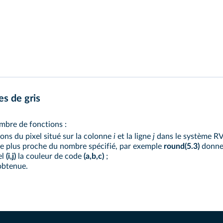
s de gris
ombre de fonctions :
ons du pixel situé sur la colonne
i
et la ligne
j
dans le système RV
 le plus proche du nombre spécifié, par exemple
round(5.3)
donne 
el
(i,j)
la couleur de code
(a,b,c)
;
obtenue.