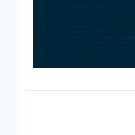
2
3
image
=
Image
.
open
(
"nom_de_votre_imag
4
5
width
, 
height
=
image
.
size
6
7
for
x
in
range
(
width
) :
8
for
x
in
range
(
height
) :
9
rouge
, 
vert
, 
bleu
=
image
.
getpixel
10
moyenne
=
round
((
rouge
+
vert
+
bleu
)
/
11
image
.
putpixel
((
x
,
y
),(
moyenne
, 
moy
12
13
image
.
show
()