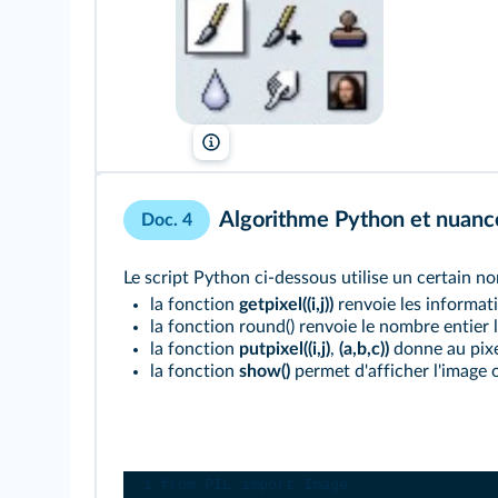
Photofiltre
Algorithme Python et nuance
Doc. 4
Le script Python ci-dessous utilise un certain n
la fonction
getpixel((i,j))
renvoie les informati
la fonction round() renvoie le nombre entier
la fonction
putpixel((i,j)
,
(a,b,c))
donne au pix
la fonction
show()
permet d'afficher l'image 
Console Python
1
from
PIL
import
Image