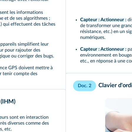
ssent les informations
 et de ses algorithmes ;
Capteur : Actionneur :
di
.) qui effectuent des tâches
de transformer une grand
résistance, etc.) en un si
numériques.
pareils simplifient leur
Capteur : Actionneur :
pa
ur pour rajouter des
environnement en bougean
gique ou corriger des bugs.
etc., en réponse à une 
tance GPS doivent mettre à
ur tenir compte des
Clavier d'ord
Doc. 2
 (IHM)
urs sont en interaction
 très diverses comme des
, etc.