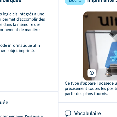
 embarquée
Imprimante 
Doc. 1
 logiciels intégrés à une
ur permet d'accomplir des
és dans la mémoire des
tionnement de manière
ode informatique afin
ner l'objet imprimé.
Maurizio Pesce
Ce type d'appareil possède 
précisément toutes les posit
partir des plans fournis.
quée
Vocabulaire
teragir avec l'extérieur