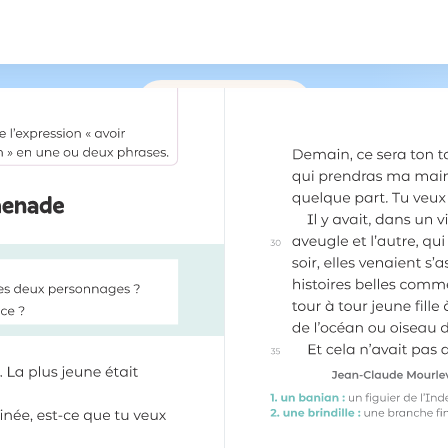
/
215