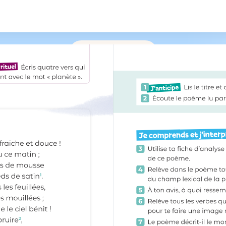
/
215