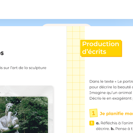
/
215