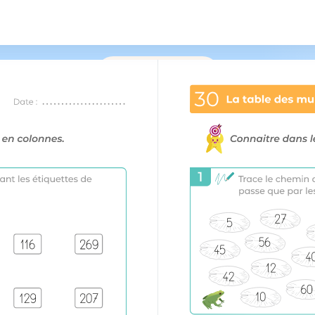
/
177