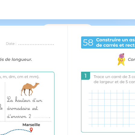
/
177