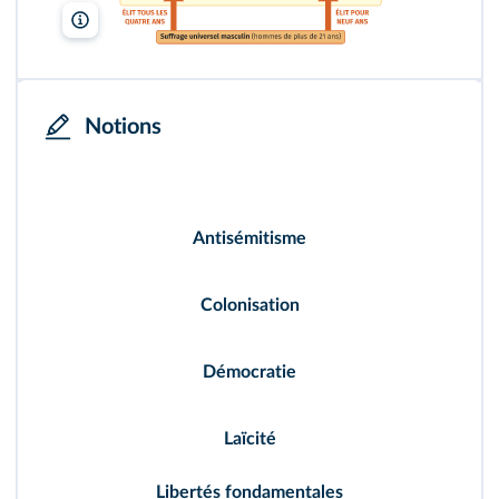
Lelivrescolaire.fr
Notions
Antisémitisme :
doctrine et attitude hostile à
l'égard des Juifs.
Colonisation :
processus de conquête et
d'administration d'un territoire, régi par une
Antisémitisme
métropole.
Démocratie :
régime politique dans lequel le
Colonisation
pouvoir appartient au peuple, qui choisit ses
représentants.
Démocratie
Laïcité :
neutralité et indépendance de l'État vis-
à-vis des religions.
Laïcité
Libertés fondamentales :
liberté pour tous de
voter, de penser, de croire ou de s'associer.
Libertés fondamentales