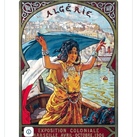
Fondation Abderrahman Slaoui/DR