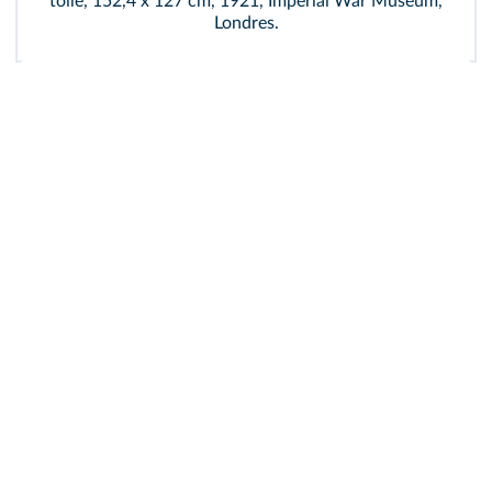
toile, 152,4 x 127 cm, 1921, Imperial War Museum,
Londres.