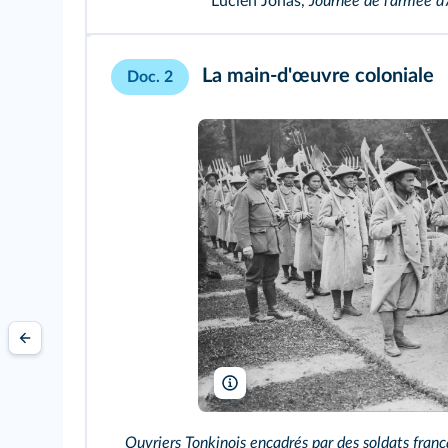
Lucien Jonas,
Journée de l'armée d'
La main‑d'œuvre coloniale
Doc. 2
Musée de l'Histoire et de l'Immigratio
Ouvriers Tonkinois encadrés par des soldats franç