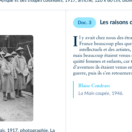
Afrique et des troupes coloniales
, 1917, affiche, 120 x 80 cm, bib
Les raisons 
Doc. 3
Il y avait chez nous des étrangers qui s'étaient engagés par amour pour la
France beaucoup plus que 
intellectuels et des artist
mais beaucoup étaient venus d
quitté femmes et enfants, car 
d'aventure ils étaient venus 
guerre, puis ils s'en retourner
Blaise Cendrars
La Main coupée
, 1946.
n
ais
, 1917, photographie, La