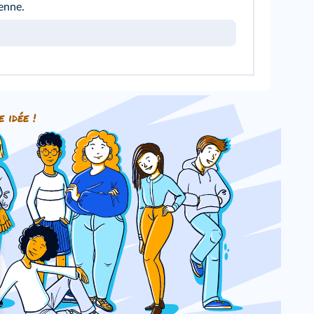
enne.
e idée !