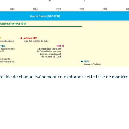
Frise interacti
1945 - 1975
Décolonisation
Accéder au module
taillée de chaque événement en explorant cette frise de manière i