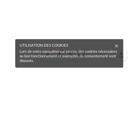
UTILISATION DES COOKIES
Lors de votre navigation sur ce site, des cookies nécessaires
au bon fonctionnement et exemptés de consentement sont
déposés.
Une erreur sur la page ?
Une idée à proposer ?
Nos manuels sont collaboratifs, n'hésitez pas à
nous en faire part.