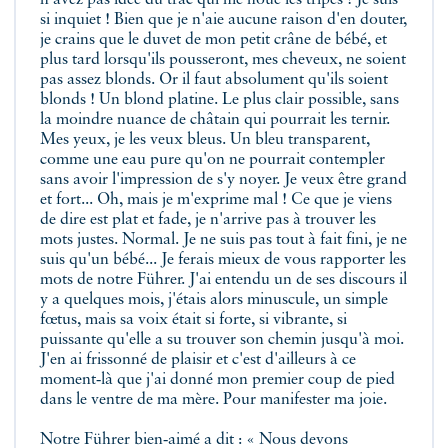
n'avez pas idée du trac qui me noue les tripes ! Je suis
si inquiet ! Bien que je n'aie aucune raison d'en douter,
je crains que le duvet de mon petit crâne de bébé, et
plus tard lorsqu'ils pousseront, mes cheveux, ne soient
pas assez blonds. Or il faut absolument qu'ils soient
blonds ! Un blond platine. Le plus clair possible, sans
la moindre nuance de châtain qui pourrait les ternir.
Mes yeux, je les veux bleus. Un bleu transparent,
comme une eau pure qu'on ne pourrait contempler
sans avoir l'impression de s'y noyer. Je veux être grand
et fort... Oh, mais je m'exprime mal ! Ce que je viens
de dire est plat et fade, je n'arrive pas à trouver les
mots justes. Normal. Je ne suis pas tout à fait fini, je ne
suis qu'un bébé... Je ferais mieux de vous rapporter les
mots de notre Führer. J'ai entendu un de ses discours il
y a quelques mois, j'étais alors minuscule, un simple
fœtus, mais sa voix était si forte, si vibrante, si
puissante qu'elle a su trouver son chemin jusqu'à moi.
J'en ai frissonné de plaisir et c'est d'ailleurs à ce
moment‑là que j'ai donné mon premier coup de pied
dans le ventre de ma mère. Pour manifester ma joie.
Notre Führer bien‑aimé a dit : « Nous devons